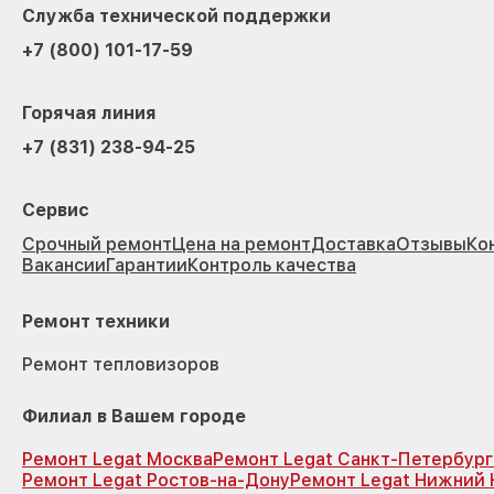
Служба технической поддержки
+7 (800) 101-17-59
Горячая линия
+7 (831) 238-94-25
Сервис
Срочный ремонт
Цена на ремонт
Доставка
Отзывы
Ко
Вакансии
Гарантии
Контроль качества
Ремонт техники
Ремонт тепловизоров
Филиал в Вашем городе
Ремонт Legat Москва
Ремонт Legat Санкт-Петербург
Ремонт Legat Ростов-на-Дону
Ремонт Legat Нижний 