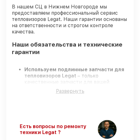
В нашем СЦ в Нижнем Новгороде мы
предоставляем профессиональный сервис
тепловизоров Legat. Наши гарантии основаны
на ответственности и строгом контроле
качества.
Наши обязательства и технические
гарантии
Используем подлинные запчасти для
тепловизоров Legat
– только
качественные запчасти для вашей
техники.
Развернуть
Опытные инженеры
– проходят строгий
отбор, что обеспечивает качество и
надёжность ремонта.
Работаем строго в установленных
заранее временных рамках
– ремонт
тепловизоров Legat без бесконечных
Есть вопросы по ремонту
переносов.
техники Legat ?
Официальная гарантия
– на все услуги