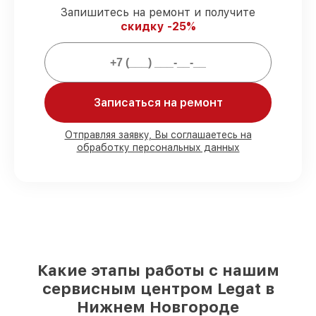
и детали для тепловизоров Legat
Запишитесь на ремонт и получите
предоставляется длительная гарантия.
скидку -25%
Мы гарантируем:
Записаться на ремонт
80%
заказов по ремонту проводятся в
присутствии клиента
90%
комплектующих Legat готовы к
Отправляя заявку, Вы соглашаетесь на
установке в наших мастерских в
обработку персональных данных
Нижнем Новгороде, остальные
доставляются быстро
Подлинные запчасти Legat и
проверенные замены
– только вы
выбираете, какие детали использовать, а
мы подстраиваемся под разные бюджеты
85%
ремонтов Legat сделаем за 1–2 часа,
если мастер начинает работу сразу
Какие этапы работы с нашим
сервисным центром Legat в
Нижнем Новгороде